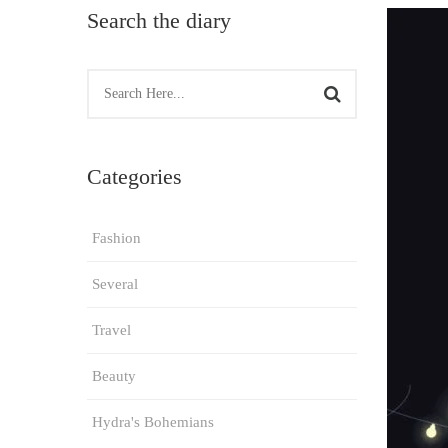
Search the diary
Categories
Fashion
Several
Travel
Beauty
Hydra's Bohemians