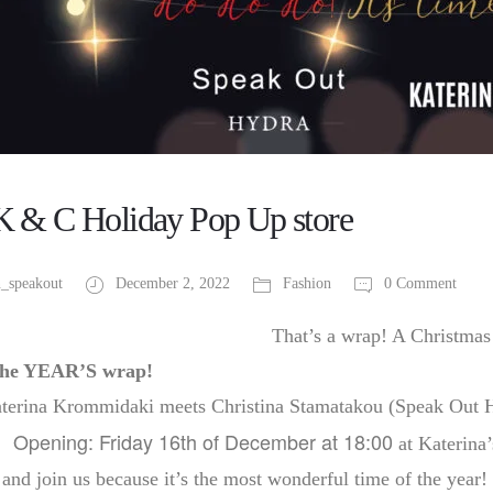
K & C Holiday Pop Up store
_speakout
December 2, 2022
Fashion
0 Comment
T
hat’s a wrap! A Christma
the YEAR’S wrap!
terina Krommidaki meets Christina Stamatakou (Speak Out
Opening: Friday 16th of December at 18:00
at Katerina
and join us b
ecause it’s the most wonderful time of the year!