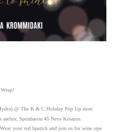
s Wrap!
 Hydra) @
The K & C Holiday Pop Up store
’s atelier, Spintharou 45 Neos Kosmos.
 Wear your red lipstick and join us for wine sips