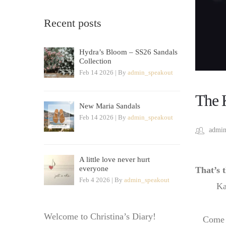
Recent posts
Hydra’s Bloom – SS26 Sandals
Collection
Feb 14 2026 | By
admin_speakout
The 
New Maria Sandals
Feb 14 2026 | By
admin_speakout
admin
A little love never hurt
everyone
That’s 
Feb 4 2026 | By
admin_speakout
Ka
Welcome to Christina’s Diary!
Come 