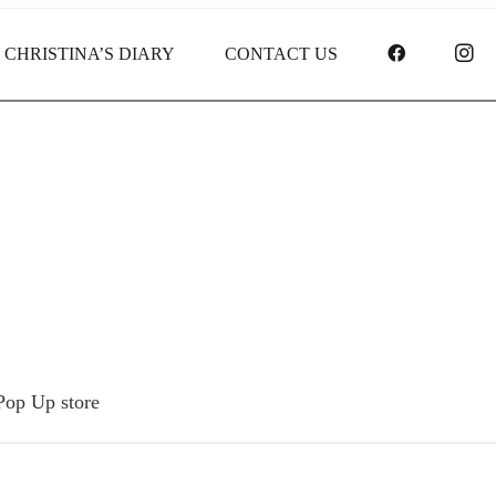
FACEBOO
I
CHRISTINA’S DIARY
CONTACT US
The K & C Holiday Pop Up stor
Pop Up store