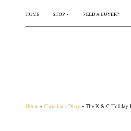
HOME
SHOP
NEED A BUYER?
Main Shop
Product Categories
Home
»
Christina’s Diary
»
The K & C Holiday 